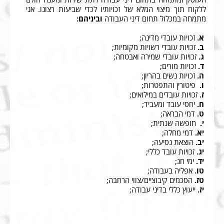
העוסק ומתמחה בתחום דיני עבודה לתת שירות ומענה הולם
מאמרים
ללקוח תוך מיצוי המלא של זכויותיו לכדי שביעות רצונו. אני
מתמחה במכלול תחום דיני העבודה
וביניהם:
צור קשר
א.
זכויות עובדי מדינה;
נגישות
ב.
זכויות עובדי רשויות מקומיות;
ג.
זכויות עובדי שמירה ואבטחה;
ד.
זכויות מורים;
ה.
זכויות נשים בהריון;
ו.
פיטורין והתפטרות;
ז.
זכויות עובדים במילואים;
ח.
יחסי עובד ומעביד;
ט.
דמי הבראה;
י.
חופשה שנתית;
יא.
דמי מחלה;
יב.
הוצאת נסיעה;
יג.
זכויות עובד כללי;
יד.
ימי חג;
טו.
אפליה בעבודה;
טז.
הסכמים קיבוציים/צווי הרחבה;
יז.
ייעוץ כללי בדיני עבודה;