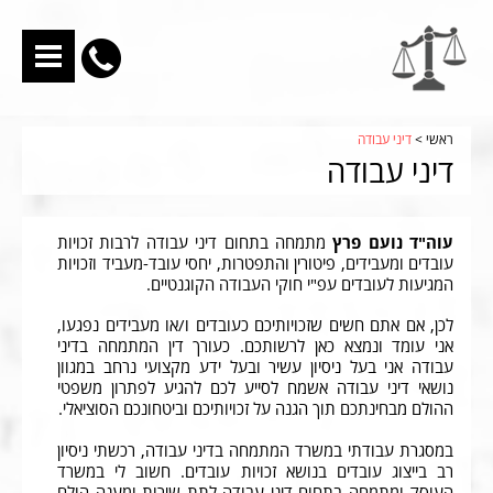
nu
לחץ
לחיוג
X
ראשי
>
דיני עבודה
דיני עבודה
ישיר
ראשי
עוה"ד נועם פרץ
מתמחה בתחום דיני עבודה לרבות זכויות
04-
עובדים ומעבידים, פיטורין והתפטרות, יחסי עובד-מעביד וזכויות
המגיעות לעובדים עפ"י חוקי העבודה הקוגנטיים.
דיני עבודה
8514488
לכן, אם אתם חשים שזכויותיכם כעובדים ו/או מעבידים נפגעו,
דיני נזיקין
אני עומד ונמצא כאן לרשותכם. כעורך דין המתמחה בדיני
עבודה אני בעל ניסיון עשיר ובעל ידע מקצועי נרחב במגוון
נושאי דיני עבודה אשמח לסייע לכם להגיע לפתרון משפטי
ביטוח לאומי
ההולם מבחינתכם תוך הגנה על זכויותיכם וביטחונכם הסוציאלי.
ריטיינר
במסגרת עבודתי במשרד המתמחה בדיני עבודה, רכשתי ניסיון
רב בייצוג עובדים בנושא זכויות עובדים. חשוב לי במשרד